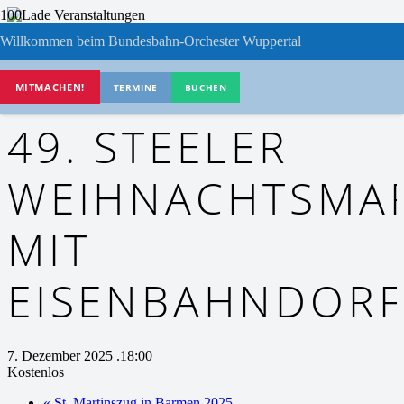
Willkommen beim Bundesbahn-Orchester Wuppertal
« Alle Veranstaltungen
Diese Veranstaltung hat bereits stattgefunden.
MITMACHEN!
TERMINE
BUCHEN
49. STEELER
WEIHNACHTSMA
MIT
EISENBAHNDOR
7. Dezember 2025 .18:00
Kostenlos
«
St. Martinszug in Barmen 2025